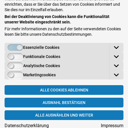
Dermatologie
in MedHaut11
einrichten, dass er Sie über das Setzen von Cookies informiert und
Sie dies nur im Einzelfall erlauben.
Seit 2021
Fachärztin für
Bei der Deaktivierung von Cookies kann die Funktionalität
unserer Website eingeschränkt sein.
Dermatologie
in Medizin am Hauptbahnhof
Für mehr Informationen zu den auf der Seite verwendeten Cookies
lesen Sie bitte unsere
Datenschutzbestimmungen
.
2019 - 2020
Fachärztin für
Dermatologie
im Krankenhaus Hietzing
Essenzielle Cookies
(Wien 13)
Funktionale Cookies
Analytische Cookies
2016 – 2019
Facharztausbildung für
Dermatologie
im Wiener
Marketingcookies
Gesundheitsverbund Wilhelminenspital (Wien
16) und Krankenhaus Hietzing (Wien 13)
ALLE COOKIES ABLEHNEN
unter der Leitung von Univ. Prof. Dr. Steiner
AUSWAHL BESTÄTIGEN
Mitarbeit als Sub Investigator für die Phase 3
Multicenter Studie zur Untersuchung von
ALLE AUSWÄHLEN UND WEITER
Baricitinib für Patienten mit atopischer
Datenschutzerklärung
Impressum