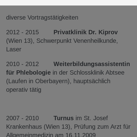
Dermatitis
diverse Vortragstätigkeiten
2012 - 2015
Privatklinik Dr. Kiprov
(Wien 13),
Schwerpunkt Venenheilkunde,
Laser
2010 - 2012
Weiterbildungsassistentin
für Phlebologie
in der Schlossklinik Abtsee
(Laufen in Oberbayern),
hauptsächlich
operativ tätig
2007 - 2010
Turnus
im St. Josef
Krankenhaus (Wien 13),
Prüfung zum Arzt für
Allgemeinmedizin am 16.11.2009