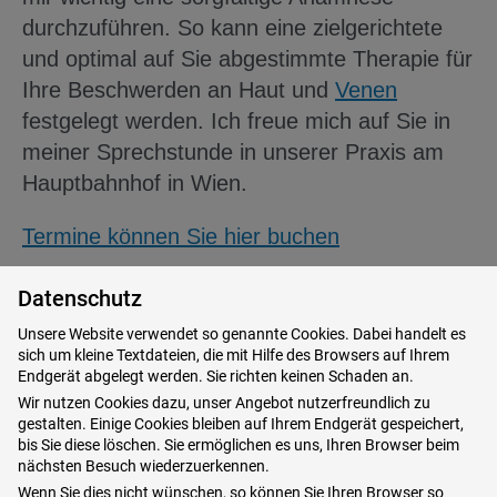
durchzuführen. So kann eine zielgerichtete
und optimal auf Sie abgestimmte Therapie für
Ihre Beschwerden an Haut und
Venen
festgelegt werden. Ich freue mich auf Sie in
meiner Sprechstunde in unserer Praxis am
Hauptbahnhof in Wien.
Termine können Sie hier
buchen
Datenschutz
Unsere Website verwendet so genannte Cookies. Dabei handelt es
Ausbildung und ein Auszug aus den
sich um kleine Textdateien, die mit Hilfe des Browsers auf Ihrem
bisherigen Tätigkeiten:
Endgerät abgelegt werden. Sie richten keinen Schaden an.
Wir nutzen Cookies dazu, unser Angebot nutzerfreundlich zu
gestalten. Einige Cookies bleiben auf Ihrem Endgerät gespeichert,
bis Sie diese löschen. Sie ermöglichen es uns, Ihren Browser beim
nächsten Besuch wiederzuerkennen.
Seit 2024
Fachärztin für
Wenn Sie dies nicht wünschen, so können Sie Ihren Browser so