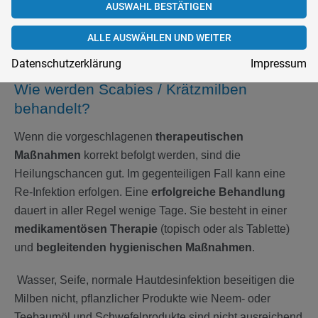
AUSWAHL BESTÄTIGEN
nachweisen. Häufig sind, trotz ausgeprägtem Befund, nur
wenige
Milben
vorhanden.
ALLE AUSWÄHLEN UND WEITER
Datenschutzerklärung
Impressum
Wie werden Scabies / Krätzmilben
behandelt?
Wenn die vorgeschlagenen
therapeutischen
Maßnahmen
korrekt befolgt werden, sind die
Heilungschancen gut. Im gegenteiligen Fall kann eine
Re-Infektion erfolgen. Eine
erfolgreiche Behandlung
dauert in aller Regel wenige Tage. Sie besteht in einer
medikamentösen Therapie
(topisch oder als Tablette)
und
begleitenden hygienischen Maßnahmen
.
Wasser, Seife, normale Hautdesinfektion beseitigen die
Milben nicht, pflanzlicher Produkte wie Neem- oder
Teebaumöl und Schwefelprodukte sind nicht ausreichend