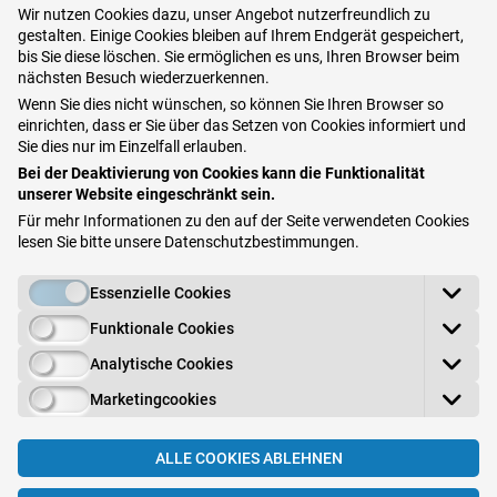
Wir nutzen Cookies dazu, unser Angebot nutzerfreundlich zu
gestalten. Einige Cookies bleiben auf Ihrem Endgerät gespeichert,
bis Sie diese löschen. Sie ermöglichen es uns, Ihren Browser beim
Wie erkennen Sie Scabies?
nächsten Besuch wiederzuerkennen.
Wenn Sie dies nicht wünschen, so können Sie Ihren Browser so
Meist
fängt
die Krätze mit einem
dezenten Jucken an
.
einrichten, dass er Sie über das Setzen von Cookies informiert und
Bald steigert sich der Reiz, die Haut brennt, die
Sie dies nur im Einzelfall erlauben.
Schlafruhe ist gestört, weil die Bettwärme die Milben
Bei der Deaktivierung von Cookies kann die Funktionalität
unserer Website eingeschränkt sein.
beweglich macht. Erste
betroffene Stellen
sind Bereiche
Für mehr Informationen zu den auf der Seite verwendeten Cookies
mit dünner Hornschicht: Finger und Zehen, unter den
lesen Sie bitte unsere
Datenschutzbestimmungen
.
Achseln, an den Leisten, im Genitalbereich, auf den
Handgelenken, rund um den Bauchnabel.
Essenzielle Cookies
Funktionale Cookies
Der
Kopfbereich ist selten bei Erwachsenen
, öfter bei
Kleinkindern betroffen. Die Haut verändert sich, es
Analytische Cookies
entstehen
Bläschen, Knoten, Krusten
. Häufig kommen
Marketingcookies
Superinfektionen mit Bakterien dazu, da die Hautbarriere
durch
Kratzverletzungen
gestört ist. Mit Hilfe eines
ALLE COOKIES ABLEHNEN
Dermatoskops lassen sich die
typischen Gänge