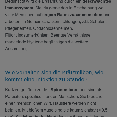
Begünstigt wird die Erkrankung durch ein
geschwächtes
Immunsystem
. Sie tritt gerne dort in Erscheinung wo
viele Menschen auf
engem Raum zusammenleben
und
arbeiten: in Gemeinschaftseinrichtungen, z.B. Schulen,
Pflegeheimen, Obdachlosenheimen,
Flüchtlingsunterkünften. Beengte Verhältnisse,
mangelnde Hygiene begünstigen die weitere
Ausbreitung.
Wie verhalten sich die Krätzmilben, wie
kommt eine Infektion zu Stande?
Krätzen gehören zu den
Spinnentieren
und sind als
Parasiten, spezifisch für den Menschen. Sie brauchen
einen menschlichen Wirt, Haustiere werden nicht
befallen. Mit bloßem Auge sind sie kaum sichtbar (< 0,5
mm). Sie
leben in der Haut
des von ihnen befallenen