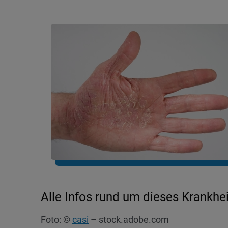
Borreliose
Krätze /
Bruxismus oder Zähneknirschen
Lichen s
Couperose / Rosacea
Permane
Eingewachsener Nagel
Mikrobi
Erhabenes Muttermal
Milien
Geschlechtskrankheiten
Nagelpil
Gürtelrose / Herpes Zoster
Narben
Haarausfall
Alle Infos rund um dieses Krankheit
Foto: ©
casi
– stock.adobe.com