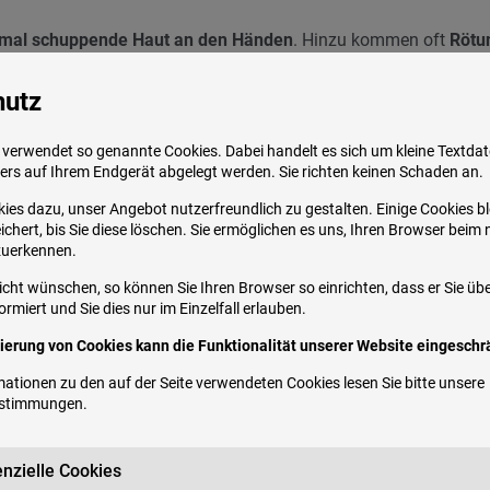
al schuppende Haut an den Händen
. Hinzu kommen oft
Rötu
kreiz.
hutz
tig auch die Füße
betroffen.
verwendet so genannte Cookies. Dabei handelt es sich um kleine Textdate
ers auf Ihrem Endgerät abgelegt werden. Sie richten keinen Schaden an.
ies dazu, unser Angebot nutzerfreundlich zu gestalten. Einige Cookies b
chert, bis Sie diese löschen. Sie ermöglichen es uns, Ihren Browser beim
zuerkennen.
s kann eine isolierte Unterform vorliegen, häufig handelt es sich a
icht wünschen, so können Sie Ihren Browser so einrichten, dass er Sie üb
ärung sinnvoll.
rmiert und Sie dies nur im Einzelfall erlauben.
vierung von Cookies kann die Funktionalität unserer Website eingeschrä
ationen zu den auf der Seite verwendeten Cookies lesen Sie bitte unsere
ösenden Substanzen aus der Umwelt
. Sie beginnt häufig mit eine
estimmungen
.
n
. Die Symptome entstehen relativ schnell nach Kontakt mit einem All
ffen oder Kunststoffen, welche ein allergisches Kontaktekzem auslöse
nzielle Cookies