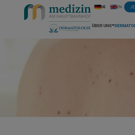
DE
EN
JE
ÜBER UNS
DERMATO
Ihr Ärzteteam
Alle Leistungen (Preisliste)
Ästhetische Medizin
Dr. Hauser
Handek
Gesprochene Sprachen
Muttermale / Hautkrebsvorsorge
Mimische Falten / Übermäßige
Dr. Maggoschitz
Hautpilz
Schwitzen / Migräne
Dr. Bisschoff
Laserbehandlung
Dr. Peinhaupt
Herpes
Medizinische Kosmetik
Dr. Bali
Akne
Dr. Pesendorfer
Hyperhid
Fußpflege
Dr. Bodner
Akne inversa / Abszesse
Prof. Dr. Rzany
Infusion
Augenringe
Dr. Ferenci
Aktinische Keratosen
Dr. Schwarzbauer
Insekten
Besenreiser
Allergie und Unverträglichkeiten
Kinderde
Biostimulatoren
Alters- und Pigmentflecken
Kopfhau
Blutschwämmchen / Hämang
Biologika
Krampfa