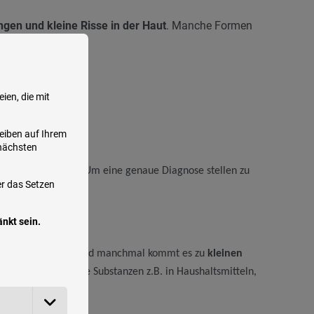
ngen und kleine Risse in der Haut
. Manche Formen
ien, die mit
leiben auf Ihrem
 nächsten
ber um Mischformen. Um eine genaue Diagnose stellen zu
er das Setzen
nkt sein.
m Juckreiz der Haut und manchmal kommt es zu
kleinen
ergen. Es gibt viele Substanzen z.B. in Haushaltsmitteln,
n können.