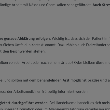
tändige Arbeit mit Nässe und Chemikalien sehr gefährdet.
Auch Stre
ne genaue Abklärung erfolgen
. Wichtig ist, dass sich der Patient
eruflichen Umfeld in Kontakt kommt. Dazu zählen auch Freizeituntern
it den Beschwerden stehen
.
eiben von der Arbeit oder nach einem Urlaub? Oder bleiben diese 
bei und sollten mit dem
behandelnden Arzt möglichst präzise und a
uss der Arbeitsmediziner frühzeitig informiert werden.
rgietest durchgeführt werden
. Bei Handekzeme handelt es sich meis
n unserer Ordination oder im Allergieambulatorium veranlassen kö