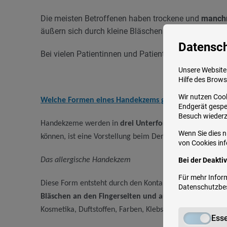
Die meisten Betroffenen haben trockene und
manchm
äußern sich durch kleine Bläschen
begleitet von Juc
Datensc
Bei vielen Patientinnen und Patienten sind
gleichzei
Unsere Website 
Hilfe des Brows
Wir nutzen Cook
Welche Formen eines Handekzems gibt es?
Endgerät gespei
Besuch wieder
Handekzeme werden in
drei Unterformen eingeteilt
. E
Wenn Sie dies n
können, ist eine Vorstellung beim Dermatologen zur Abkl
von Cookies info
Das allergische Handekzem
Bei der Deakti
Für mehr Inform
Diese Form entsteht durch den Kontakt mit
allergieausl
Datenschutzb
Bläschen an den Fingerseiten und auf den Handfläche
Kosmetika, Duftstoffen, Farben, Klebstoffen, Schmiersto
Esse