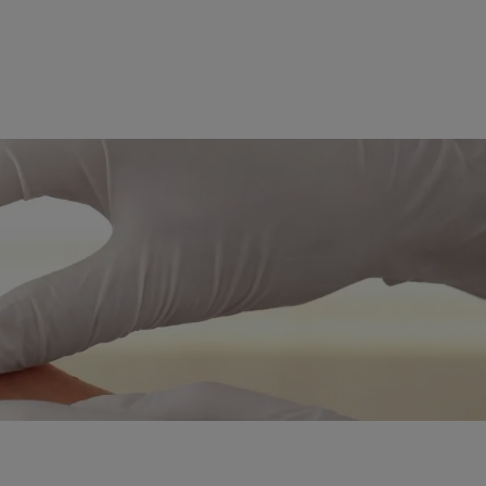
rn
eedling