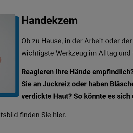
 Scabies
Sonnenallergie
clerosus
Tattoo Entfernung
Handekzem
nt Make-up Entfernung
Vaginallaser
om
Vitiligo
Ob zu Hause, in der Arbeit oder de
Warzen
wichtigste Werkzeug im Alltag und
z
Muttermalkontrolle
Pickel
Reagieren Ihre Hände empfindlich?
Sie an Juckreiz oder haben Bläsc
verdickte Haut? So könnte es sic
sbild finden Sie hier.