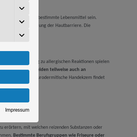
fektionsmittel oder bestimmte Lebensmittel sein.
ornschicht und Störung der Hautbarriere. Die
m und eine Neigung zu allergischen Reaktionen spielen
nnen und Patienten
leiden teilweise auch an
s atopische oder neurodermitische Handekzem findet
Impressum
 zu erörtern, mit welchen reizenden Substanzen oder
ammen.
Bestimmte Berufsgruppen wie Friseure oder