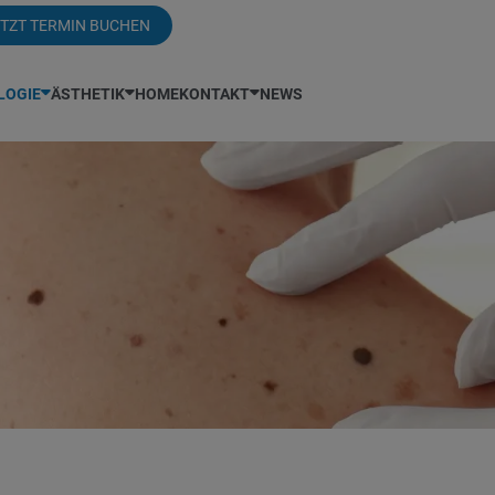
TZT TERMIN BUCHEN
LOGIE
ÄSTHETIK
HOME
KONTAKT
NEWS
zem
Chemisches Peeling
Dr. Sabic
Kontakt
Nesselsucht / Urtikaria
Hautqualität verbesse
s
CoolPeel®
Dr. Schreiber
Anreise
Neurodermitis
LaserLift
Öffnungszeiten
Depigmentierung
Dr. Spiegelfeld
Periorale Dermatitis
Laserhaarentfernung
Kontaktformular
rose
Haarentfernung mit Laser
Laborleistungen
Pityriasis versicolor
Mesotherapie
 Vitamin C
Handrückenverjungung
Unsere Ausstattung
PrEP Sprechstunde
Microneedling
stiche
Hautverjüngung mit Laser
Hautarzt Wien
Psoriasis / Schuppenflechte
Porenverfeinerung
rmatologie
Hornzipfel
Prurigo nodularis
Radiofrequenz-Micron
terkrankungen
Hyaluronsäure / Filler
Röschenflechte
Xanthelasma
iome
dern
Schwangerschaftsdermatologie