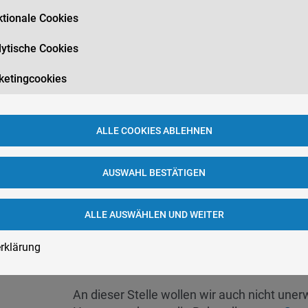
runden unser Angebot der Dermatologie ab.
tionale Cookies
Behandlungsansätze an, um die
Zeichen d
natürliches und frisches Erscheinungsbild d
ytische Cookies
hier zu unsere
Angebote im Ästhetikberei
ketingcookies
Einen Schwerpunkt legen wir in unserer Pr
schmerzhaften Beulen und Abszesse
unter
zum Thema gemacht und bieten unter ande
ALLE COOKIES ABLEHNEN
PatientInnen an. Hierbei handelt es sich u
Radiofrequenz.
AUSWAHL BESTÄTIGEN
Unser Behandlungsansatz ist es partnerscha
Gesamtkonzept zu entwickeln. Dafür bildet 
ALLE AUSWÄHLEN UND WEITER
bieten unseren Patienten innovative Ansät
Credo für uns, als DermatologInnen, ist es
rklärung
halten!
An dieser Stelle wollen wir auch nicht une