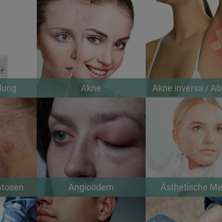
lung
Akne
Akne inversa / A
atosen
Angioödem
Ästhetische Me