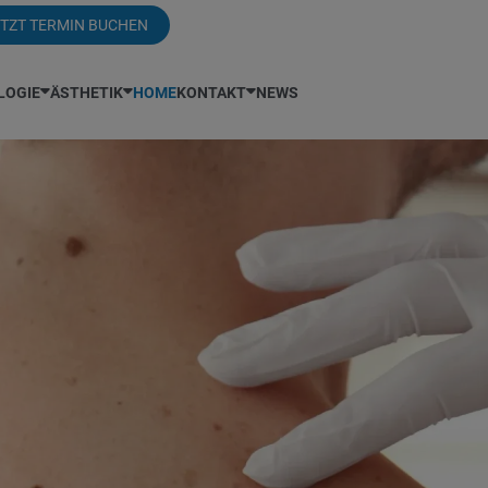
TZT TERMIN BUCHEN
LOGIE
ÄSTHETIK
HOME
KONTAKT
NEWS
zem
Chemisches Peeling
Dr. Sabic
Kontakt
Nesselsucht / Urtikaria
Hautqualität verbesse
s
CoolPeel®
Dr. Schreiber
Anreise
Neurodermitis
LaserLift
Öffnungszeiten
Depigmentierung
Dr. Spiegelfeld
Periorale Dermatitis
Laserhaarentfernung
Kontaktformular
rose
Haarentfernung mit Laser
Laborleistungen
Pityriasis versicolor
Mesotherapie
 Vitamin C
Handrückenverjungung
Unsere Ausstattung
PrEP Sprechstunde
Microneedling
stiche
Hautverjüngung mit Laser
Hautarzt Wien
Psoriasis / Schuppenflechte
Porenverfeinerung
rmatologie
Hornzipfel
Prurigo nodularis
Radiofrequenz-Micron
terkrankungen
Hyaluronsäure / Filler
Röschenflechte
Xanthelasma
iome
dern
Schwangerschaftsdermatologie