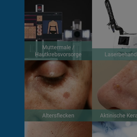
Muttermale /
Hautkrebsvorsorge
Laserbehand
Altersflecken
Aktinische Ker