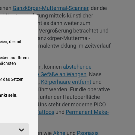
einen
Ganzkörper-Muttermal-Scanner
, der die
d Hautveränderung mittels künstlicher
eses Scanners geht es dann weiter zum
en mit 140-facher Vergrößerung betrachtet und
 der Bilder des Ganzkörper-Muttermal-
ien, die mit
 kann die Muttermalentwicklung im Zeitverlauf
leiben auf Ihrem
 nächsten
 Verfügung stehen, können
abstehende
en werden,
rote Gefäße an Wangen
, Nase
er das Setzen
elpilz
behandelt;
Körperhaare entfernt
und
dlungen
durchgeführt werden. Für die operative
nkt sein.
r häufig direkt unter der Hautoberfläche
dung zu mindern. Uns steht der moderne PICO
Entfernung von Tattoos
und
Permanent Make-
 Hauterkrankungen wie
Akne
und
Psoriasis