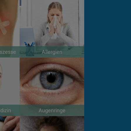
bszesse
Allergien
dizin
Augenringe