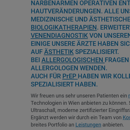
NARBENARMEN OPERATIVEN EN
HAUTVERÄNDERUNGEN. ALLE UNS
MEDIZINISCHE UND ÄSTHETISCH
BIOLOGIKATHERAPIEN
. ERWEITE
VENENDIAGNOSTIK
VON UNSERE
EINIGE UNSERE ÄRZTE HABEN SI
AUF
ÄSTHETIK
SPEZIALISIERT.
BEI
ALLERGOLOGISCHEN
FRAGEN 
ALLERGOLOGEN WENDEN.
AUCH FÜR
PrEP
HABEN WIR KOLLE
SPEZIALISIERT HABEN.
Wir freuen uns sehr unseren Patienten ein
Technologien in Wien anbieten zu können.
Ultraschall, moderne zertifizierter Eingrif
Ergänzt werden wir durch ein Team von
Ko
breites Portfolio an
Leistungen
anbieten.