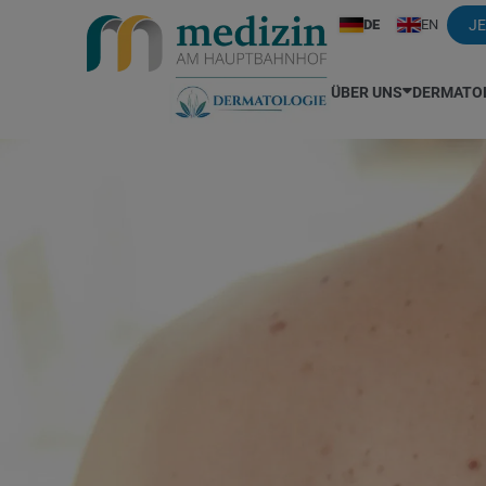
DE
EN
JE
ÜBER UNS
DERMATO
Ihr Ärzteteam
Alle Leistungen (Preisliste)
Ästhetische Medizin
Dr. Hauser
Handek
Gesprochene Sprachen
Muttermale / Hautkrebsvorsorge
Mimische Falten / Übermäßige
Dr. Maggoschitz
Hautpilz
Schwitzen / Migräne
Dr. Bisschoff
Laserbehandlung
Dr. Peinhaupt
Herpes
Medizinische Kosmetik
Dr. Bali
Akne
Dr. Pesendorfer
Hyperhid
Fußpflege
Dr. Bodner
Akne inversa / Abszesse
Prof. Dr. Rzany
Infusion
Augenringe
Dr. Ferenci
Aktinische Keratosen
Dr. Schwarzbauer
Insekten
Besenreiser
Allergie und Unverträglichkeiten
Kinderde
Biostimulatoren
Alters- und Pigmentflecken
Kopfhau
Blutschwämmchen / Hämang
Biologika
Krampfa