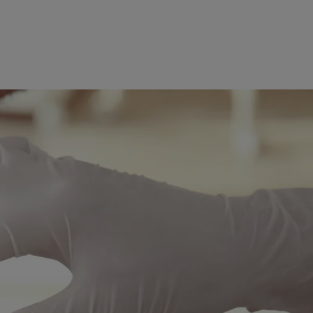
rn
eedling