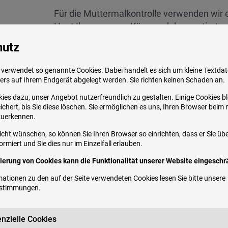
Für die Muttermalkontrolle verwenden wir 
Haut Ihres ganzen Körpers dokumentiert un
Intelligenz abgleicht. Mit dem Ergebnis di
hutz
Hautarzt, der die auffälligen Veränderung
ebenfalls speichert. Durch die Speicherung
verwendet so genannte Cookies. Dabei handelt es sich um kleine Textdate
Scanners und der stark vergrößerten Bilder
ers auf Ihrem Endgerät abgelegt werden. Sie richten keinen Schaden an.
verfolgt werden.
ies dazu, unser Angebot nutzerfreundlich zu gestalten. Einige Cookies b
chert, bis Sie diese löschen. Sie ermöglichen es uns, Ihren Browser beim
Dank der verschiedenen Laser, die uns zur
zuerkennen.
Hautveränderungen
narbenarm abgenomm
icht wünschen, so können Sie Ihren Browser so einrichten, dass er Sie üb
und anderen Körperbereichen entfernt,
Nag
rmiert und Sie dies nur im Einzelfall erlauben.
Vaginalstraffung sowie Inkontinenzbehan
vierung von Cookies kann die Funktionalität unserer Website eingeschrä
Entfernung von Hautveränderungen nähen wi
(Intrakutan), um eine sichtbare Narbenbil
ationen zu den auf der Seite verwendeten Cookies lesen Sie bitte unsere
estimmungen
.
Laser für eine schmerzarme und effektive
up
zu Verfügung.
nzielle Cookies
Die optimale Behandlung von klassischen