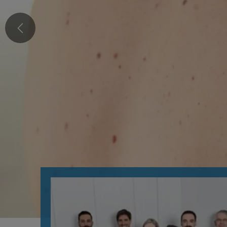
Borreliose
Krätze /
Bruxismus oder Zähneknirschen
Lichen s
Couperose / Rosacea
Permane
Eingewachsener Nagel
Mikrobi
Erhabenes Muttermal
Milien
Geschlechtskrankheiten
Nagelpil
Gürtelrose / Herpes Zoster
Narben
Haarausfall