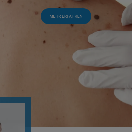
 Scabies
Sonnenallergie
clerosus
Tattoo Entfernung
MEHR ERFAHREN
nt Make-up Entfernung
Vaginallaser
om
Vitiligo
Warzen
z
Muttermalkontrolle
Pickel