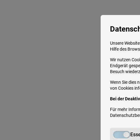
Datensc
Unsere Website 
Hilfe des Brows
Wir nutzen Cook
Endgerät gespei
Besuch wieder
Wenn Sie dies n
von Cookies info
Bei der Deakti
Für mehr Inform
Datenschutzb
Esse