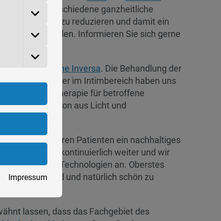
 Wir bieten verschiedene ganzheitliche
er Hautalterung
zu reduzieren und damit ein
er Haut zu erzielen. Informieren Sie sich gerne
ch
.
axis auch auf
Acne Inversa
. Die Behandlung der
 den Achseln oder im Intimbereich haben uns
rem lAight®-Therapie für betroffene
m eine Kombination aus Licht und
ftlich mit unseren Patienten ein nachhaltiges
das Team sich kontinuierlich weiter und wir
ze und neueste Technologien an. Oberstes
 Ihre Haut gesund und natürlich schön zu
Impressum
rwähnt lassen, dass das Fachgebiet des